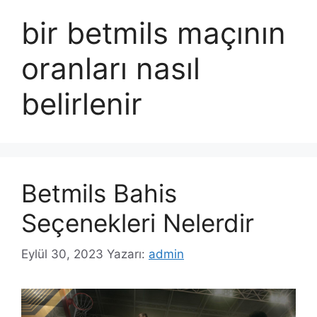
bir betmils maçının
oranları nasıl
belirlenir
Betmils Bahis
Seçenekleri Nelerdir
Eylül 30, 2023
Yazarı:
admin