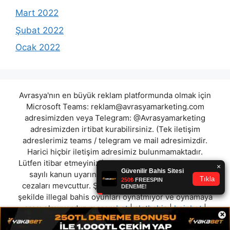
Mart 2022
Şubat 2022
Ocak 2022
Avrasya'nın en büyük reklam platformunda olmak için
Microsoft Teams:
reklam@avrasyamarketing.com
adresimizden veya Telegram: @Avrasyamarketing
adresimizden irtibat kurabilirsiniz. (Tek iletişim
adreslerimiz teams / telegram ve mail adresimizdir.
Harici hiçbir iletişim adresimiz bulunmamaktadır.
Lütfen itibar etmeyiniz.) Türkiye yasalarına göre 7258
sayılı kanun uyarınca yasa dışı bahis oynamanın
cezaları mevcuttur. Şu an bulunduğunuz site hiç bir
şekilde illegal bahis oyunları oynatmıyor ve oynamaya
aracı olmuyordur.
macerabet
|
slotbahis
|
beinbet
|
×
betpanda
|
antikbet
|
betingo
|
ondobet
|
betnef