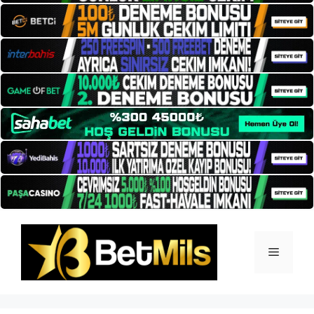
İçeriğe
atla
Menü