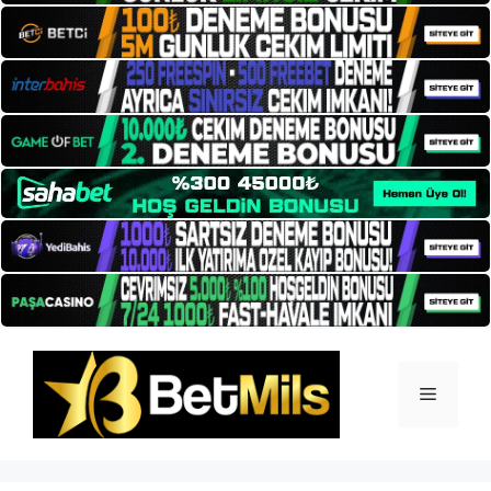
İçeriğe
atla
Menü