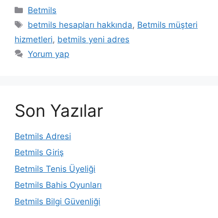
Kategoriler
Betmils
Etiketler
betmils hesapları hakkında
,
Betmils müşteri
hizmetleri
,
betmils yeni adres
Yorum yap
Son Yazılar
Betmils Adresi
Betmils Giriş
Betmils Tenis Üyeliği
Betmils Bahis Oyunları
Betmils Bilgi Güvenliği