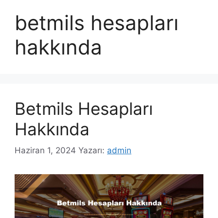
betmils hesapları
hakkında
Betmils Hesapları
Hakkında
Haziran 1, 2024
Yazarı:
admin