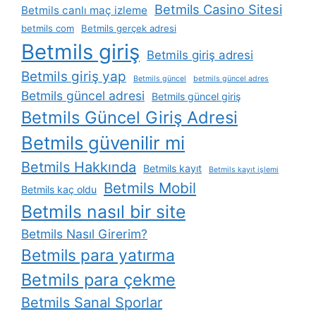
Betmils Casino Sitesi
Betmils canlı maç izleme
betmils com
Betmils gerçek adresi
Betmils giriş
Betmils giriş adresi
Betmils giriş yap
Betmils güncel
betmils güncel adres
Betmils güncel adresi
Betmils güncel giriş
Betmils Güncel Giriş Adresi
Betmils güvenilir mi
Betmils Hakkında
Betmils kayıt
Betmils kayıt işlemi
Betmils Mobil
Betmils kaç oldu
Betmils nasıl bir site
Betmils Nasıl Girerim?
Betmils para yatırma
Betmils para çekme
Betmils Sanal Sporlar