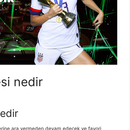
si nedir
edir
tlerine ara vermeden devam edecek ve favori