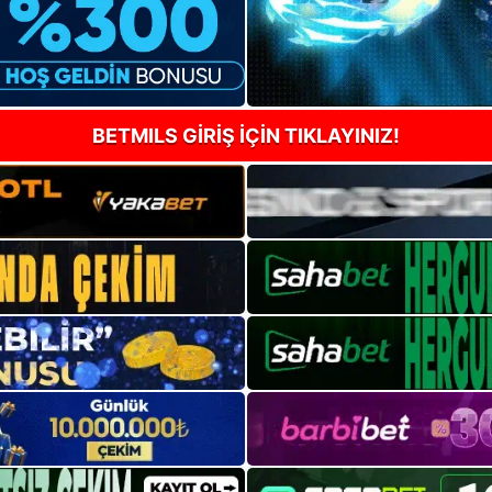
BETMILS GİRİŞ İÇİN TIKLAYINIZ!