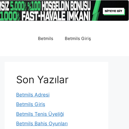
Betmils
Betmils Giriş
Son Yazılar
Betmils Adresi
Betmils Giriş
Betmils Tenis Üyeliği
Betmils Bahis Oyunları