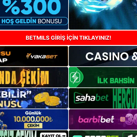
BETMILS GİRİŞ İÇİN TIKLAYINIZ!