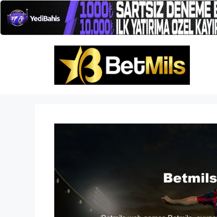
İçeriğe
atla