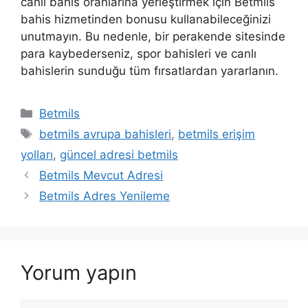
canlı bahis oranlarına yerleştirmek için Betmils
bahis hizmetinden bonusu kullanabileceğinizi
unutmayın. Bu nedenle, bir perakende sitesinde
para kaybederseniz, spor bahisleri ve canlı
bahislerin sunduğu tüm fırsatlardan yararlanın.
Kategoriler
Betmils
Etiketler
betmils avrupa bahisleri
,
betmils erişim
yolları
,
güncel adresi betmils
Betmils Mevcut Adresi
Betmils Adres Yenileme
Yorum yapın
Yorum