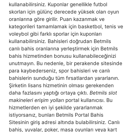
kullanabilirsiniz. Kuponlar genellikle futbol
skorları için gülünç derecede yüksek olan oyun
oranlarına göre girilir. Puan kazanmak ve
kategorileri tamamlamak için basketbol, tenis ve
voleybol gibi farklı sporlar için kuponları
kullanabilirsiniz. Bahisleri doğrudan Betmils
canlı bahis oranlarına yerleştirmek için Betmils
bahis hizmetinden bonusu kullanabileceğinizi
unutmayın. Bu nedenle, bir perakende sitesinde
para kaybederseniz, spor bahisleri ve canlı
bahislerin sunduğu tüm fırsatlardan yararlanın.
Şirketin lisans hizmetinin olması gerekenden
daha fazlasını yaptığı ortaya çıktı.
Betmils slot
makineleri erişim yolları
portal kullanıcısı. Bu
hizmetlerden en iyi şekilde yararlanmak
istiyorsanız, bunları Betmils Portal Bahis
Sitesinin giriş adresi altında bulabilirsiniz. Canlı
bahis, yuvalar, poker, masa oyunları veya kart