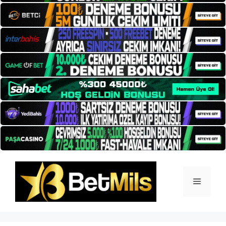
İçeriğe
atla
Menü