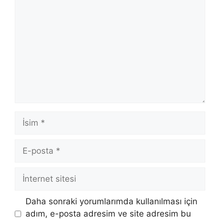
İsim
E-
posta
İnternet
sitesi
Daha sonraki yorumlarımda kullanılması için
adım, e-posta adresim ve site adresim bu