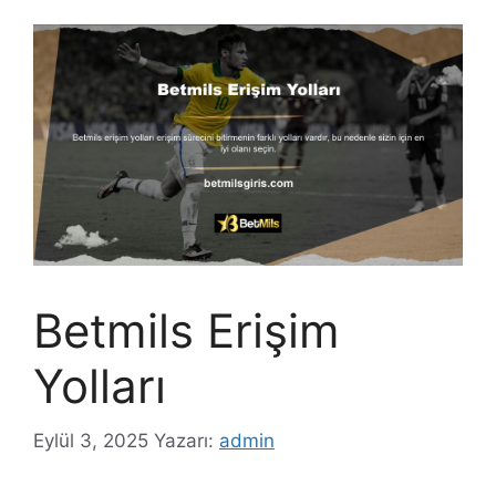
Betmils Erişim
Yolları
Eylül 3, 2025
Yazarı:
admin