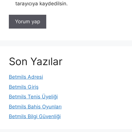
tarayıcıya kaydedilsin.
Son Yazılar
Betmils Adresi
Betmils Giriş
Betmils Tenis Üyeliği
Betmils Bahis Oyunları
Betmils Bilgi Güvenliği