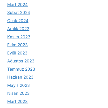
Mart 2024
Şubat 2024
Ocak 2024
Aralık 2023
Kasım 2023
Ekim 2023
Eylül 2023
Ağustos 2023
Temmuz 2023
Haziran 2023
Mayıs 2023
Nisan 2023
Mart 2023