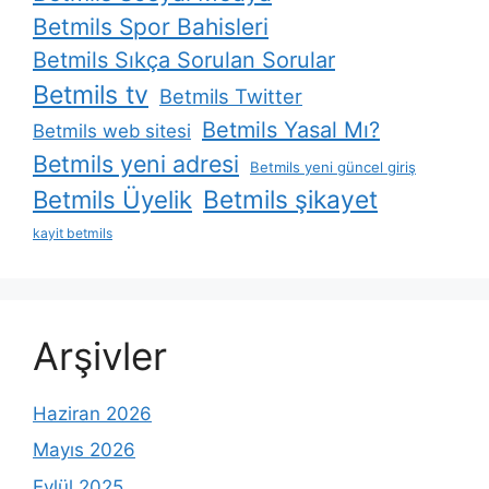
Betmils Spor Bahisleri
Betmils Sıkça Sorulan Sorular
Betmils tv
Betmils Twitter
Betmils Yasal Mı?
Betmils web sitesi
Betmils yeni adresi
Betmils yeni güncel giriş
Betmils Üyelik
Betmils şikayet
kayit betmils
Arşivler
Haziran 2026
Mayıs 2026
Eylül 2025