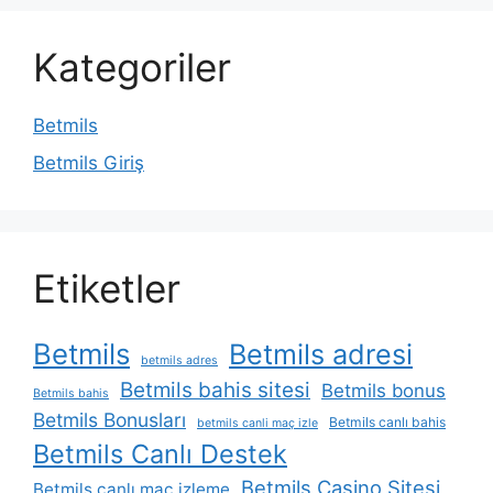
Kategoriler
Betmils
Betmils Giriş
Etiketler
Betmils
Betmils adresi
betmils adres
Betmils bahis sitesi
Betmils bonus
Betmils bahis
Betmils Bonusları
Betmils canlı bahis
betmils canli maç izle
Betmils Canlı Destek
Betmils Casino Sitesi
Betmils canlı maç izleme