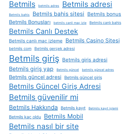
Betmils
Betmils adresi
betmils adres
Betmils bahis sitesi
Betmils bonus
Betmils bahis
Betmils Bonusları
Betmils canlı bahis
betmils canli maç izle
Betmils Canlı Destek
Betmils Casino Sitesi
Betmils canlı maç izleme
betmils com
Betmils gerçek adresi
Betmils giriş
Betmils giriş adresi
Betmils giriş yap
Betmils güncel
betmils güncel adres
Betmils güncel adresi
Betmils güncel giriş
Betmils Güncel Giriş Adresi
Betmils güvenilir mi
Betmils Hakkında
Betmils kayıt
Betmils kayıt işlemi
Betmils Mobil
Betmils kaç oldu
Betmils nasıl bir site