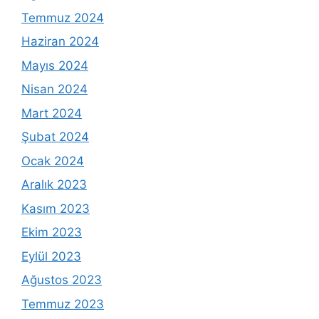
Temmuz 2024
Haziran 2024
Mayıs 2024
Nisan 2024
Mart 2024
Şubat 2024
Ocak 2024
Aralık 2023
Kasım 2023
Ekim 2023
Eylül 2023
Ağustos 2023
Temmuz 2023