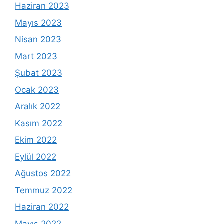
Haziran 2023
Mayıs 2023
Nisan 2023
Mart 2023
Şubat 2023
Ocak 2023
Aralık 2022
Kasım 2022
Ekim 2022
Eylül 2022
Ağustos 2022
Temmuz 2022
Haziran 2022
Mayıs 2022