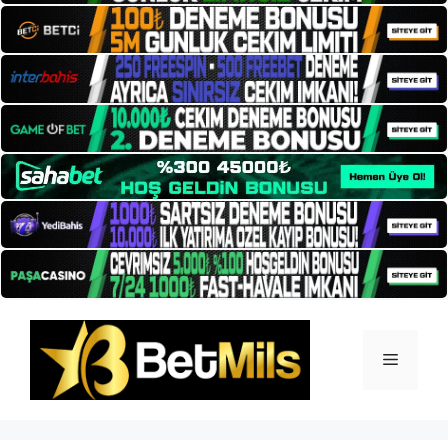
İçeriğe
atla
Menü