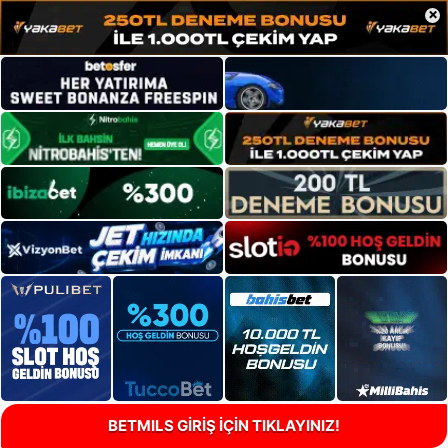
×
BETMILS GİRİŞ İÇİN TIKLAYINIZ!