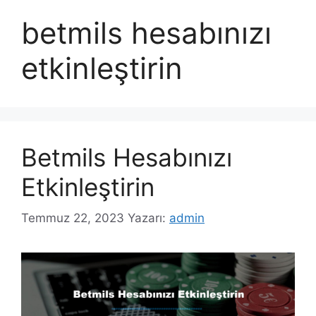
betmils hesabınızı
etkinleştirin
Betmils Hesabınızı
Etkinleştirin
Temmuz 22, 2023
Yazarı:
admin