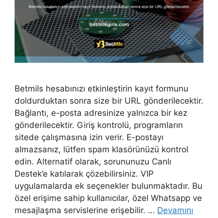
Betmils hesabınızı etkinleştirin kayıt formunu
doldurduktan sonra size bir URL gönderilecektir.
Bağlantı, e-posta adresinize yalnızca bir kez
gönderilecektir. Giriş kontrolü, programların
sitede çalışmasına izin verir. E-postayı
almazsanız, lütfen spam klasörünüzü kontrol
edin. Alternatif olarak, sorununuzu Canlı
Destek’e katılarak çözebilirsiniz. VIP
uygulamalarda ek seçenekler bulunmaktadır. Bu
özel erişime sahip kullanıcılar, özel Whatsapp ve
mesajlaşma servislerine erişebilir. …
Devamını