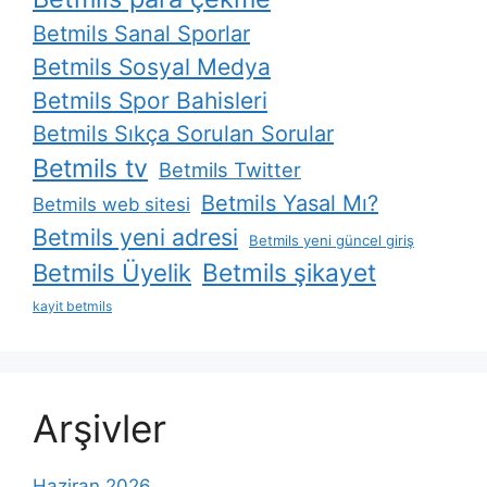
Betmils Sanal Sporlar
Betmils Sosyal Medya
Betmils Spor Bahisleri
Betmils Sıkça Sorulan Sorular
Betmils tv
Betmils Twitter
Betmils Yasal Mı?
Betmils web sitesi
Betmils yeni adresi
Betmils yeni güncel giriş
Betmils Üyelik
Betmils şikayet
kayit betmils
Arşivler
Haziran 2026