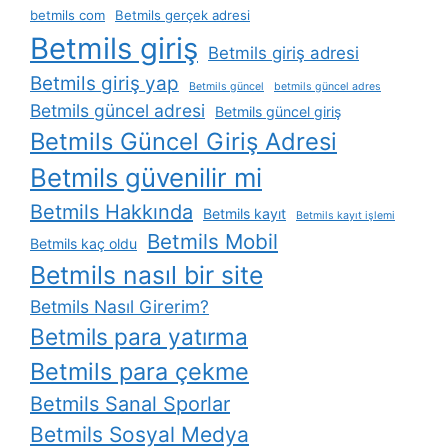
betmils com
Betmils gerçek adresi
Betmils giriş
Betmils giriş adresi
Betmils giriş yap
Betmils güncel
betmils güncel adres
Betmils güncel adresi
Betmils güncel giriş
Betmils Güncel Giriş Adresi
Betmils güvenilir mi
Betmils Hakkında
Betmils kayıt
Betmils kayıt işlemi
Betmils Mobil
Betmils kaç oldu
Betmils nasıl bir site
Betmils Nasıl Girerim?
Betmils para yatırma
Betmils para çekme
Betmils Sanal Sporlar
Betmils Sosyal Medya