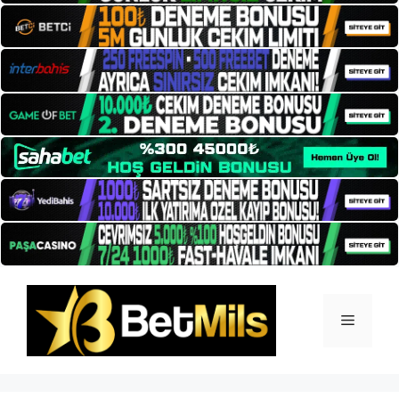
İçeriğe
atla
Menü