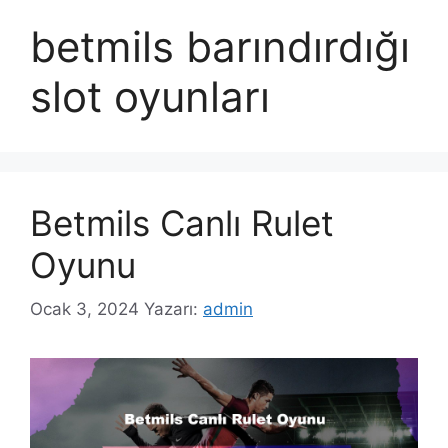
betmils barındırdığı
slot oyunları
Betmils Canlı Rulet
Oyunu
Ocak 3, 2024
Yazarı:
admin