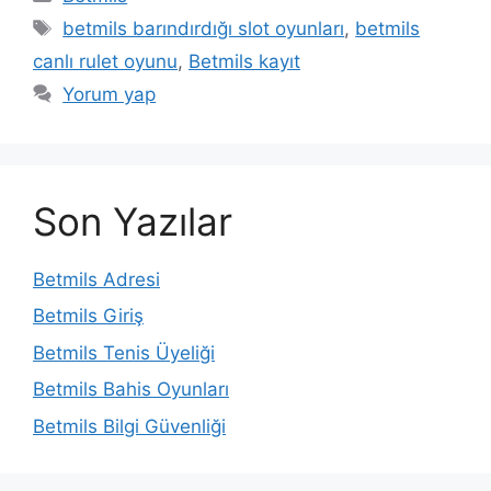
Etiketler
betmils barındırdığı slot oyunları
,
betmils
canlı rulet oyunu
,
Betmils kayıt
Yorum yap
Son Yazılar
Betmils Adresi
Betmils Giriş
Betmils Tenis Üyeliği
Betmils Bahis Oyunları
Betmils Bilgi Güvenliği