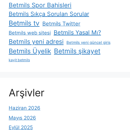
Betmils Spor Bahisleri
Betmils Sıkça Sorulan Sorular
Betmils tv
Betmils Twitter
Betmils Yasal Mı?
Betmils web sitesi
Betmils yeni adresi
Betmils yeni güncel giriş
Betmils Üyelik
Betmils şikayet
kayit betmils
Arşivler
Haziran 2026
Mayıs 2026
Eylül 2025