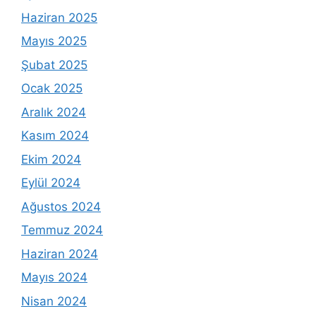
Haziran 2025
Mayıs 2025
Şubat 2025
Ocak 2025
Aralık 2024
Kasım 2024
Ekim 2024
Eylül 2024
Ağustos 2024
Temmuz 2024
Haziran 2024
Mayıs 2024
Nisan 2024