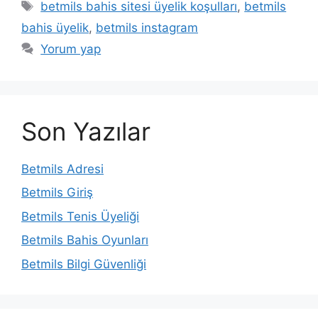
Etiketler
betmils bahis sitesi üyelik koşulları
,
betmils
bahis üyelik
,
betmils instagram
Yorum yap
Son Yazılar
Betmils Adresi
Betmils Giriş
Betmils Tenis Üyeliği
Betmils Bahis Oyunları
Betmils Bilgi Güvenliği