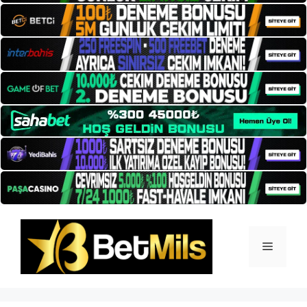
İçeriğe
atla
Menü