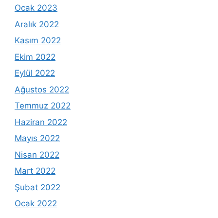
Ocak 2023
Aralık 2022
Kasım 2022
Ekim 2022
Eylül 2022
Ağustos 2022
Temmuz 2022
Haziran 2022
Mayıs 2022
Nisan 2022
Mart 2022
Şubat 2022
Ocak 2022