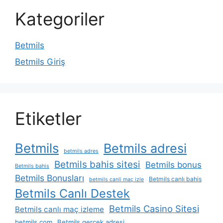
Kategoriler
Betmils
Betmils Giriş
Etiketler
Betmils
Betmils adresi
betmils adres
Betmils bahis sitesi
Betmils bonus
Betmils bahis
Betmils Bonusları
Betmils canlı bahis
betmils canli maç izle
Betmils Canlı Destek
Betmils Casino Sitesi
Betmils canlı maç izleme
betmils com
Betmils gerçek adresi