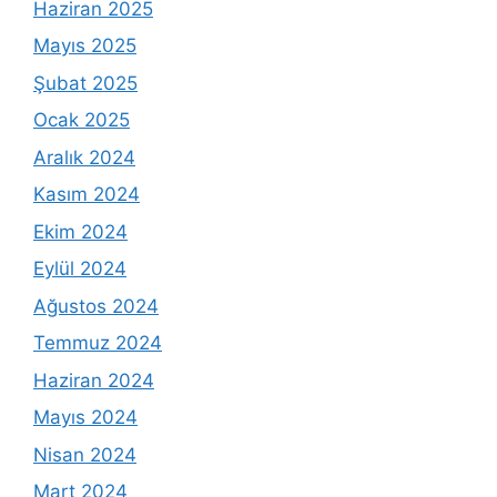
Haziran 2025
Mayıs 2025
Şubat 2025
Ocak 2025
Aralık 2024
Kasım 2024
Ekim 2024
Eylül 2024
Ağustos 2024
Temmuz 2024
Haziran 2024
Mayıs 2024
Nisan 2024
Mart 2024