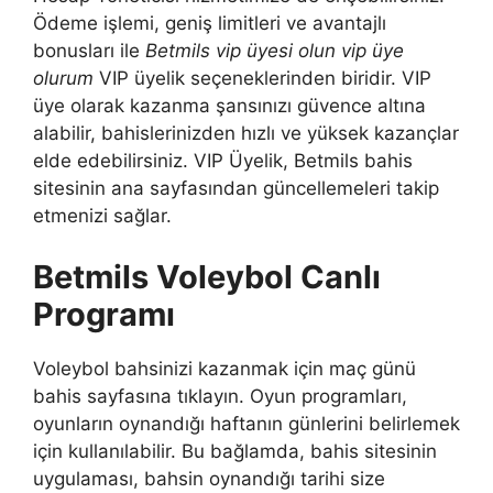
Ödeme işlemi, geniş limitleri ve avantajlı
bonusları ile
Betmils vip üyesi olun vip üye
olurum
VIP üyelik seçeneklerinden biridir. VIP
üye olarak kazanma şansınızı güvence altına
alabilir, bahislerinizden hızlı ve yüksek kazançlar
elde edebilirsiniz. VIP Üyelik, Betmils bahis
sitesinin ana sayfasından güncellemeleri takip
etmenizi sağlar.
Betmils Voleybol Canlı
Programı
Voleybol bahsinizi kazanmak için maç günü
bahis sayfasına tıklayın. Oyun programları,
oyunların oynandığı haftanın günlerini belirlemek
için kullanılabilir. Bu bağlamda, bahis sitesinin
uygulaması, bahsin oynandığı tarihi size