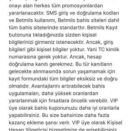
onayı alan herkes tüm promosyonlardan
yararlanacaktır. SMS giriş ve doğrulama kodları
ve Betmils kullanımı, Betmils bahis siteleri dahil
tüm bahis sitelerinde standarttır. Betmils Kayıt
butonuna tıkladığınızda sizden kişisel
bilgilerinizi girmeniz istenecektir. Ancak, giriş
bilgileri gibi kişisel bilgiler yoktur. Yani TC kimlik
numarasına gerek yoktur. Ancak, hesap
doğrulama kanıtı gerekmez. Bu tür kanıtların
gelecekte alınmasında sorun yaşamamak için
kayıt formundaki tüm bilgiler eksiksiz ve doğru
olmalıdır. Avantajlarını artırabilecek bahis
uygulamaları, daha yüksek oranlardan
yararlanmak için fırsatlara öncelik verebilir. VIP
üye olarak bahis kuponunuzu daha iyi oranlarla
yapabilirsiniz. Bu size bahsinize daha fazla
kazanç ekleme şansı verir. VIP üye olarak Kişisel
Hesap Yöneticisi hizmetimize de erişebilirsiniz.