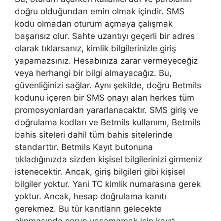
doğru olduğundan emin olmak içindir. SMS
kodu olmadan oturum açmaya çalışmak
başarısız olur. Sahte uzantıyı geçerli bir adres
olarak tıklarsanız, kimlik bilgilerinizle giriş
yapamazsınız. Hesabınıza zarar vermeyeceğiz
veya herhangi bir bilgi almayacağız. Bu,
güvenliğinizi sağlar. Aynı şekilde, doğru Betmils
kodunu içeren bir SMS onayı alan herkes tüm
promosyonlardan yararlanacaktır. SMS giriş ve
doğrulama kodları ve Betmils kullanımı, Betmils
bahis siteleri dahil tüm bahis sitelerinde
standarttır. Betmils Kayıt butonuna
tıkladığınızda sizden kişisel bilgilerinizi girmeniz
istenecektir. Ancak, giriş bilgileri gibi kişisel
bilgiler yoktur. Yani TC kimlik numarasına gerek
yoktur. Ancak, hesap doğrulama kanıtı
gerekmez. Bu tür kanıtların gelecekte
alınmasında sorun yaşamamak için kayıt