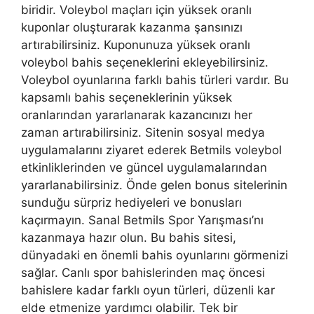
biridir. Voleybol maçları için yüksek oranlı
kuponlar oluşturarak kazanma şansınızı
artırabilirsiniz. Kuponunuza yüksek oranlı
voleybol bahis seçeneklerini ekleyebilirsiniz.
Voleybol oyunlarına farklı bahis türleri vardır. Bu
kapsamlı bahis seçeneklerinin yüksek
oranlarından yararlanarak kazancınızı her
zaman artırabilirsiniz. Sitenin sosyal medya
uygulamalarını ziyaret ederek Betmils voleybol
etkinliklerinden ve güncel uygulamalarından
yararlanabilirsiniz. Önde gelen bonus sitelerinin
sunduğu sürpriz hediyeleri ve bonusları
kaçırmayın. Sanal Betmils Spor Yarışması’nı
kazanmaya hazır olun. Bu bahis sitesi,
dünyadaki en önemli bahis oyunlarını görmenizi
sağlar. Canlı spor bahislerinden maç öncesi
bahislere kadar farklı oyun türleri, düzenli kar
elde etmenize yardımcı olabilir. Tek bir