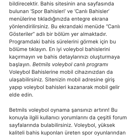
bildirecektir. Bahis sitesinin ana sayfasında
bulunan ‘Spor Bahisleri’ ve ‘Canlı Bahisler’
menülerine tıkladığınızda entegre ekrana
yönlendirilirsiniz. Bu ekrandaki menüde “Canlı
Gösteriler” adlı bir bölüm yer almaktadır.
Programdaki bahis sürelerini görmek için bu
bölüme tıklayın. En iyi voleybol bahislerini
kaçırmayın ve bahis detaylarınızı oluşturmaya
başlayın.
Betmils voleybol canlı programı
Voleybol Bahislerine mobil cihazınızdan da
ulaşabilirsiniz. Sitenizin mobil adresine giriş
yapıp voleybol bahisleri kazanarak mobil gelir
elde edin.
Betmils voleybol oynama şansınızı artırın! Bu
konuyla ilgili kullanıcı yorumlarını da çeşitli forum
sayfalarında bulabilirsiniz. Voleybol, yüksek
kaliteli bahis kuponları üreten spor oyunlarından