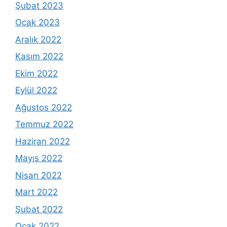
Şubat 2023
Ocak 2023
Aralık 2022
Kasım 2022
Ekim 2022
Eylül 2022
Ağustos 2022
Temmuz 2022
Haziran 2022
Mayıs 2022
Nisan 2022
Mart 2022
Şubat 2022
Ocak 2022