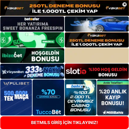
×
BETMILS GİRİŞ İÇİN TIKLAYINIZ!