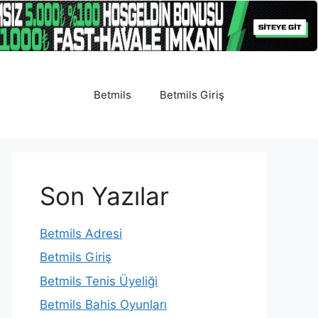
Betmils
Betmils Giriş
Son Yazılar
Betmils Adresi
Betmils Giriş
Betmils Tenis Üyeliği
Betmils Bahis Oyunları