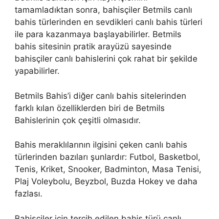
tamamladıktan sonra, bahisçiler Betmils canlı
bahis türlerinden en sevdikleri canlı bahis türleri
ile para kazanmaya başlayabilirler. Betmils
bahis sitesinin pratik arayüzü sayesinde
bahisçiler canlı bahislerini çok rahat bir şekilde
yapabilirler.
Betmils Bahis’i diğer canlı bahis sitelerinden
farklı kılan özelliklerden biri de Betmils
Bahislerinin çok çeşitli olmasıdır.
Bahis meraklılarının ilgisini çeken canlı bahis
türlerinden bazıları şunlardır: Futbol, ​​​​Basketbol, ​​​​
Tenis, Kriket, Snooker, Badminton, Masa Tenisi,
Plaj Voleybolu, Beyzbol, Buzda Hokey ve daha
fazlası.
Bahisçiler için tercih edilen bahis türü canlı