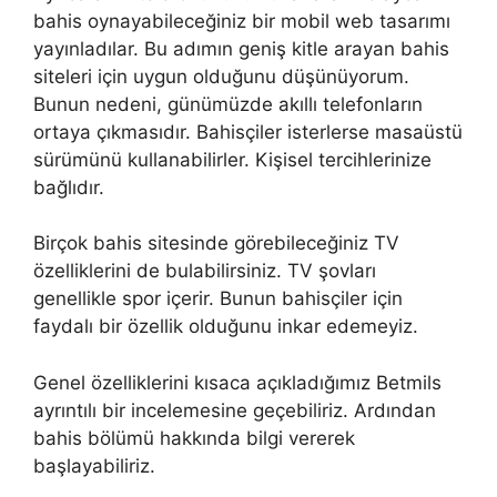
bahis oynayabileceğiniz bir mobil web tasarımı
yayınladılar. Bu adımın geniş kitle arayan bahis
siteleri için uygun olduğunu düşünüyorum.
Bunun nedeni, günümüzde akıllı telefonların
ortaya çıkmasıdır. Bahisçiler isterlerse masaüstü
sürümünü kullanabilirler. Kişisel tercihlerinize
bağlıdır.
Birçok bahis sitesinde görebileceğiniz TV
özelliklerini de bulabilirsiniz. TV şovları
genellikle spor içerir. Bunun bahisçiler için
faydalı bir özellik olduğunu inkar edemeyiz.
Genel özelliklerini kısaca açıkladığımız Betmils
ayrıntılı bir incelemesine geçebiliriz. Ardından
bahis bölümü hakkında bilgi vererek
başlayabiliriz.