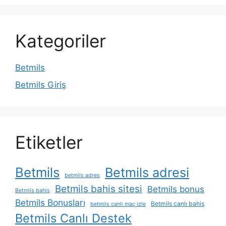
Kategoriler
Betmils
Betmils Giriş
Etiketler
Betmils
Betmils adresi
betmils adres
Betmils bahis sitesi
Betmils bonus
Betmils bahis
Betmils Bonusları
Betmils canlı bahis
betmils canli maç izle
Betmils Canlı Destek