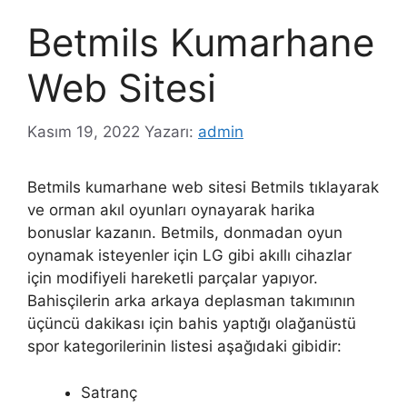
Betmils Kumarhane
Web Sitesi
Kasım 19, 2022
Yazarı:
admin
Betmils kumarhane web sitesi Betmils tıklayarak
ve orman akıl oyunları oynayarak harika
bonuslar kazanın. Betmils, donmadan oyun
oynamak isteyenler için LG gibi akıllı cihazlar
için modifiyeli hareketli parçalar yapıyor.
Bahisçilerin arka arkaya deplasman takımının
üçüncü dakikası için bahis yaptığı olağanüstü
spor kategorilerinin listesi aşağıdaki gibidir:
Satranç