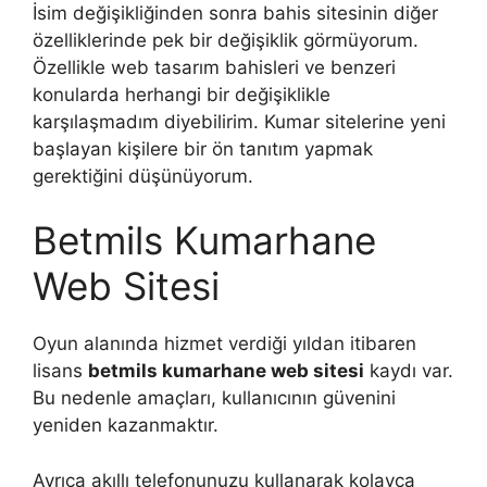
İsim değişikliğinden sonra bahis sitesinin diğer
özelliklerinde pek bir değişiklik görmüyorum.
Özellikle web tasarım bahisleri ve benzeri
konularda herhangi bir değişiklikle
karşılaşmadım diyebilirim. Kumar sitelerine yeni
başlayan kişilere bir ön tanıtım yapmak
gerektiğini düşünüyorum.
Betmils Kumarhane
Web Sitesi
Oyun alanında hizmet verdiği yıldan itibaren
lisans
betmils kumarhane web sitesi
kaydı var.
Bu nedenle amaçları, kullanıcının güvenini
yeniden kazanmaktır.
Ayrıca akıllı telefonunuzu kullanarak kolayca