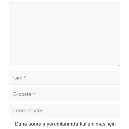
Yorum
İsim
E-
posta
İnternet
sitesi
Daha sonraki yorumlarımda kullanılması için