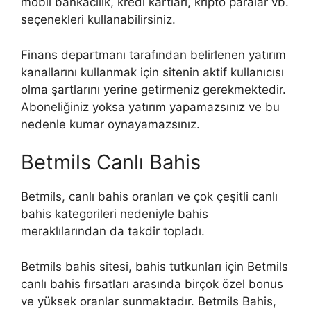
mobil bankacılık, kredi kartları, kripto paralar vb.
seçenekleri kullanabilirsiniz.
Finans departmanı tarafından belirlenen yatırım
kanallarını kullanmak için sitenin aktif kullanıcısı
olma şartlarını yerine getirmeniz gerekmektedir.
Aboneliğiniz yoksa yatırım yapamazsınız ve bu
nedenle kumar oynayamazsınız.
Betmils Canlı Bahis
Betmils, canlı bahis oranları ve çok çeşitli canlı
bahis kategorileri nedeniyle bahis
meraklılarından da takdir topladı.
Betmils bahis sitesi, bahis tutkunları için Betmils
canlı bahis fırsatları arasında birçok özel bonus
ve yüksek oranlar sunmaktadır. Betmils Bahis,