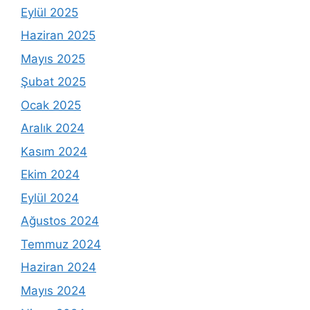
Eylül 2025
Haziran 2025
Mayıs 2025
Şubat 2025
Ocak 2025
Aralık 2024
Kasım 2024
Ekim 2024
Eylül 2024
Ağustos 2024
Temmuz 2024
Haziran 2024
Mayıs 2024