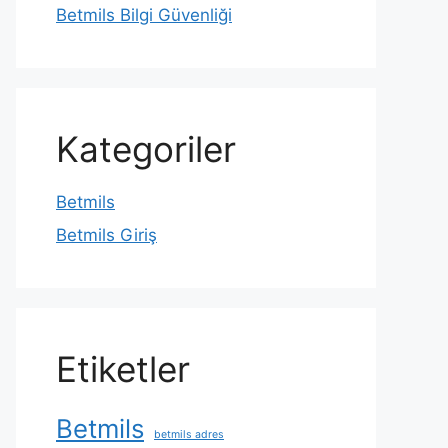
Betmils Bilgi Güvenliği
Kategoriler
Betmils
Betmils Giriş
Etiketler
Betmils
betmils adres