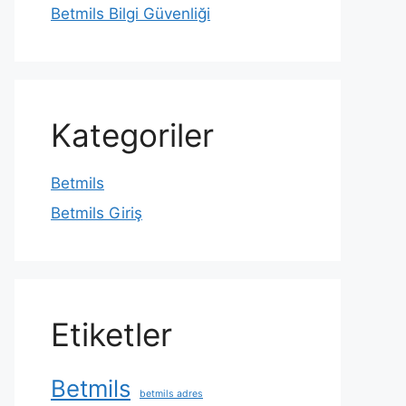
Betmils Bilgi Güvenliği
Kategoriler
Betmils
Betmils Giriş
Etiketler
Betmils
betmils adres