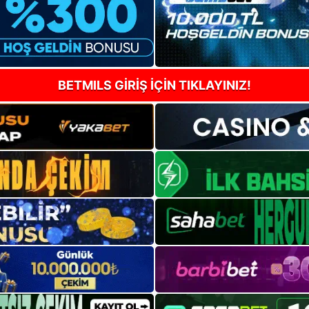
BETMILS GİRİŞ İÇİN TIKLAYINIZ!