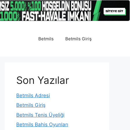
Betmils
Betmils Giriş
Son Yazılar
Betmils Adresi
Betmils Giriş
Betmils Tenis Üyeliği
Betmils Bahis Oyunları