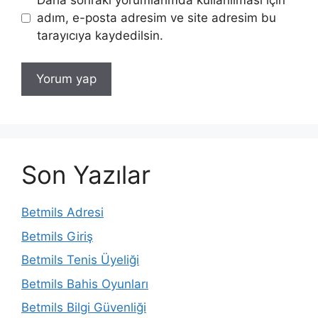
adım, e-posta adresim ve site adresim bu
tarayıcıya kaydedilsin.
Son Yazılar
Betmils Adresi
Betmils Giriş
Betmils Tenis Üyeliği
Betmils Bahis Oyunları
Betmils Bilgi Güvenliği