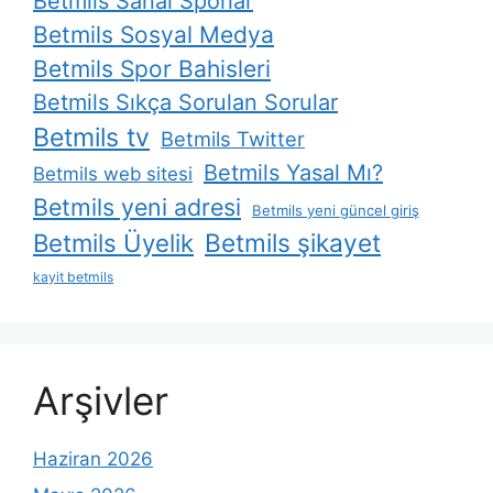
Betmils Sanal Sporlar
Betmils Sosyal Medya
Betmils Spor Bahisleri
Betmils Sıkça Sorulan Sorular
Betmils tv
Betmils Twitter
Betmils Yasal Mı?
Betmils web sitesi
Betmils yeni adresi
Betmils yeni güncel giriş
Betmils Üyelik
Betmils şikayet
kayit betmils
Arşivler
Haziran 2026