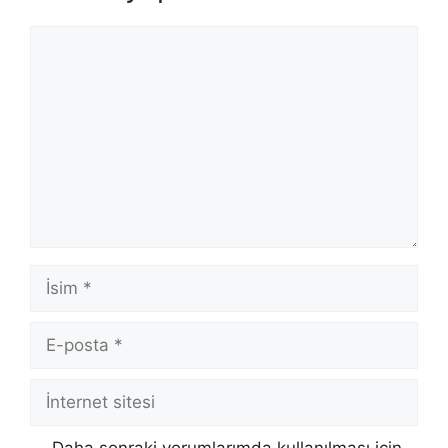
Yorum
İsim
E-
posta
İnternet
sitesi
Daha sonraki yorumlarımda kullanılması için