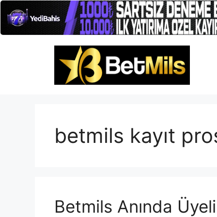
İçeriğe
atla
betmils kayıt pr
Betmils Anında Üyel