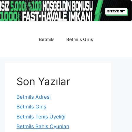
Betmils
Betmils Giriş
Son Yazılar
Betmils Adresi
Betmils Giriş
Betmils Tenis Üyeliği
Betmils Bahis Oyunları