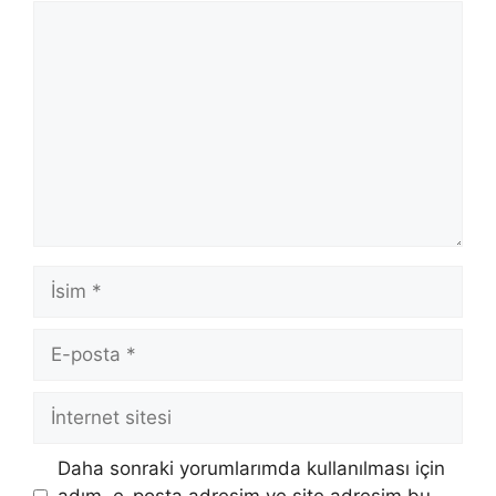
Yorum
İsim
E-
posta
İnternet
sitesi
Daha sonraki yorumlarımda kullanılması için