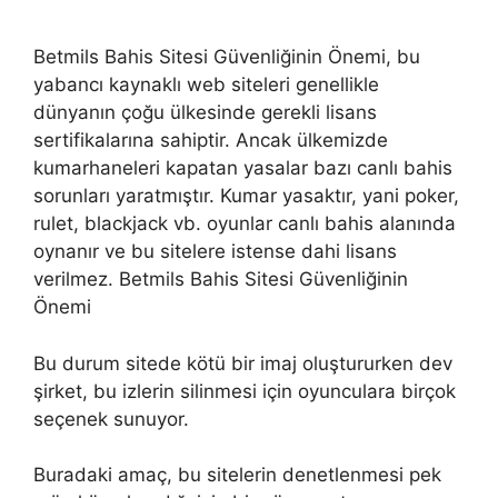
Betmils Bahis Sitesi Güvenliğinin Önemi, bu
yabancı kaynaklı web siteleri genellikle
dünyanın çoğu ülkesinde gerekli lisans
sertifikalarına sahiptir. Ancak ülkemizde
kumarhaneleri kapatan yasalar bazı canlı bahis
sorunları yaratmıştır. Kumar yasaktır, yani poker,
rulet, blackjack vb. oyunlar canlı bahis alanında
oynanır ve bu sitelere istense dahi lisans
verilmez. Betmils Bahis Sitesi Güvenliğinin
Önemi
Bu durum sitede kötü bir imaj oluştururken dev
şirket, bu izlerin silinmesi için oyunculara birçok
seçenek sunuyor.
Buradaki amaç, bu sitelerin denetlenmesi pek