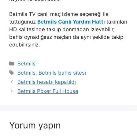
Betmils TV canlı maç izleme seçeneği ile
tuttuğunuz
Betmils Canlı Yardım Hattı
takımları
HD kalitesinde takılıp donmadan izleyebilir,
bahis oynadığınız maçları da aynı şekilde takip
edebilirsiniz.
Kategoriler
Betmils
Etiketler
Betmils
,
Betmils bahis sitesi
Betmils hesabı kapatıldı
Betmils Poker Full House
Yorum yapın