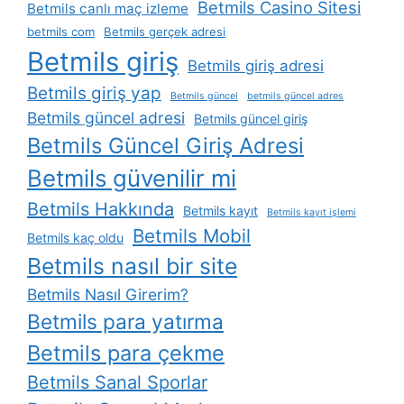
Betmils Casino Sitesi
Betmils canlı maç izleme
betmils com
Betmils gerçek adresi
Betmils giriş
Betmils giriş adresi
Betmils giriş yap
Betmils güncel
betmils güncel adres
Betmils güncel adresi
Betmils güncel giriş
Betmils Güncel Giriş Adresi
Betmils güvenilir mi
Betmils Hakkında
Betmils kayıt
Betmils kayıt işlemi
Betmils Mobil
Betmils kaç oldu
Betmils nasıl bir site
Betmils Nasıl Girerim?
Betmils para yatırma
Betmils para çekme
Betmils Sanal Sporlar