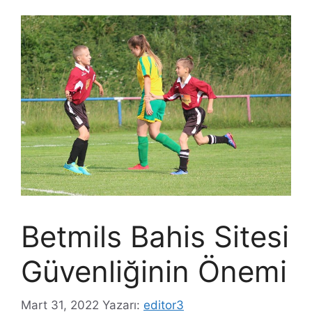
Betmils Bahis Sitesi
Güvenliğinin Önemi
Mart 31, 2022
Yazarı:
editor3