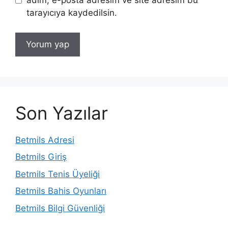
adım, e-posta adresim ve site adresim bu
tarayıcıya kaydedilsin.
Son Yazılar
Betmils Adresi
Betmils Giriş
Betmils Tenis Üyeliği
Betmils Bahis Oyunları
Betmils Bilgi Güvenliği